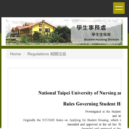
Jump
to
the
main
content
block
Home
Regulations 相關法規